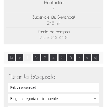
Habitación
7
Superficie útil (vivienda)
245 m²
Precio de compra
2.250.000 €
[«
«
1
2
3
4
5
6
7
»
»]
Filtrar la búsqueda