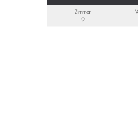
Zimmer
W
9