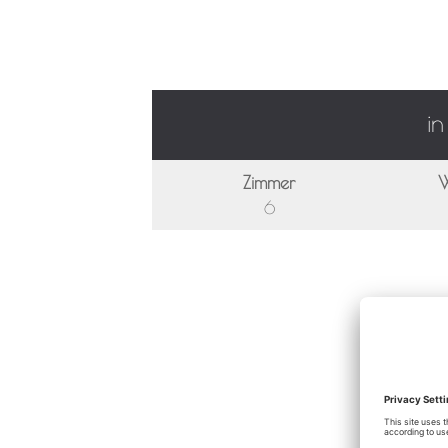
i
Zimmer
W
6