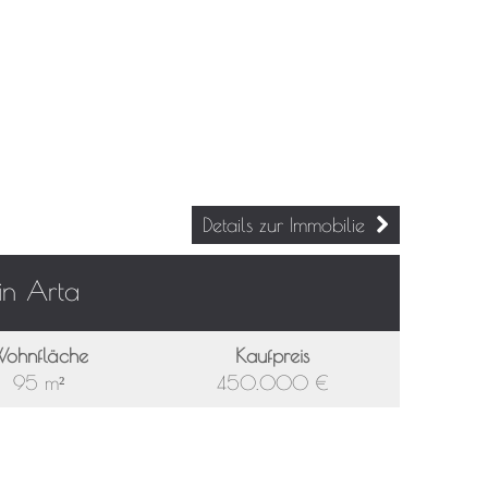
Details zur Immobilie
in Arta
ohnfläche
Kaufpreis
95 m²
450.000 €