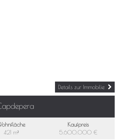
Details zur Immobilie
Capdepera
ohnfläche
Kaufpreis
421 m²
5.600.000 €