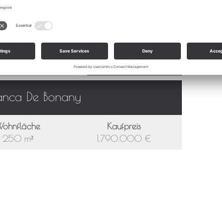
Details zur Immobilie
ranca De Bonany
ohnfläche
Kaufpreis
250 m²
1.790.000 €