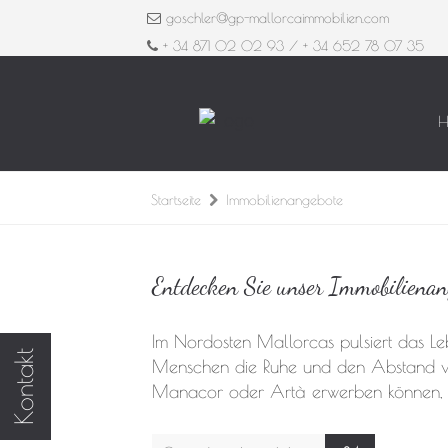
goschler@gp-mallorcaimmobilien.com
+ 34 871 02 02 93 / + 34 652 78 07 35
H
Startseite
Immobilienangebote
Entdecken Sie unser Immobilienan
Im Nordosten Mallorcas pulsiert das Le
Kontakt
Menschen die Ruhe und den Abstand von
Manacor oder Artà erwerben können, ha