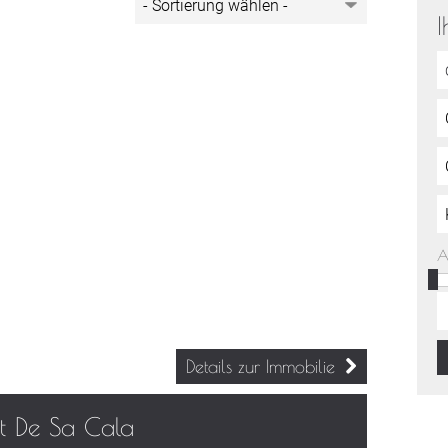
I
A
Details zur Immobilie
nt De Sa Cala