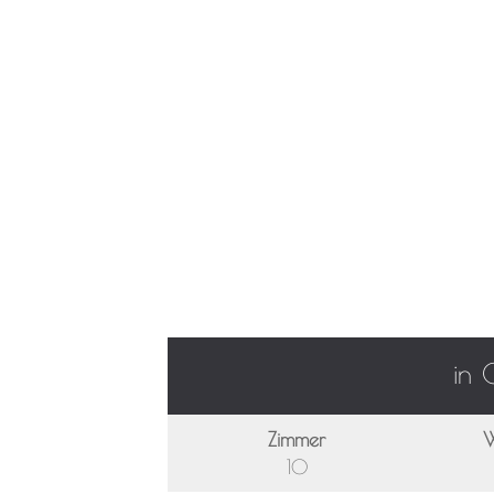
in 
Zimmer
W
10