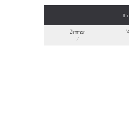
i
Zimmer
W
7