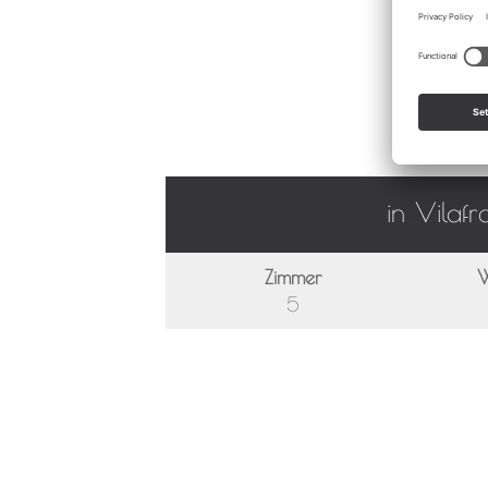
in Vilaf
Zimmer
W
5