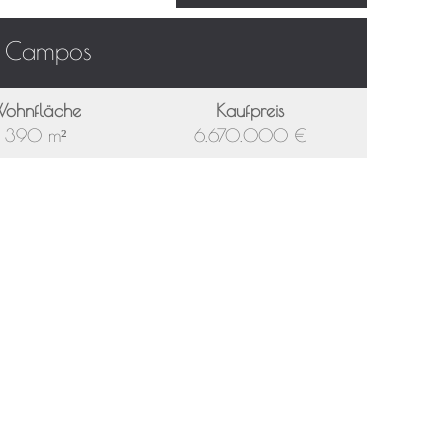
n Campos
ohnfläche
Kaufpreis
390 m²
6.670.000 €