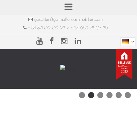
goschler@gp-mallorcaimmobilien.com
+ 34 871 02 02 93 / + 34 652 78 07 35
1
2
3
4
5
6