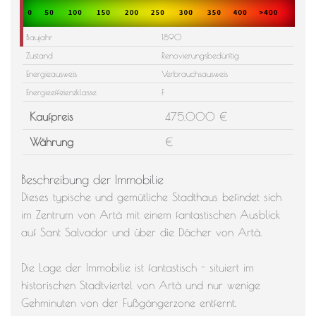
Baujahr
1890
Zustand
Renovierungsbedürftig
Energieausweis
Verbrauchsausweis
Energieeffizienzklasse
F
Kaufpreis
475.000 €
Währung
€
Beschreibung der Immobilie
Dieses typische und gemütliche Stadthaus befindet sich
im Zentrum von Artà mit einem fantastischen Ausblick
auf Sant Salvador und über die Dächer von Artà.
Die Lage der Immobilie ist fantastisch - situiert im
historischen Stadtviertel von Artà und nur wenige
Gehminuten von der Fußgängerzone entfernt.