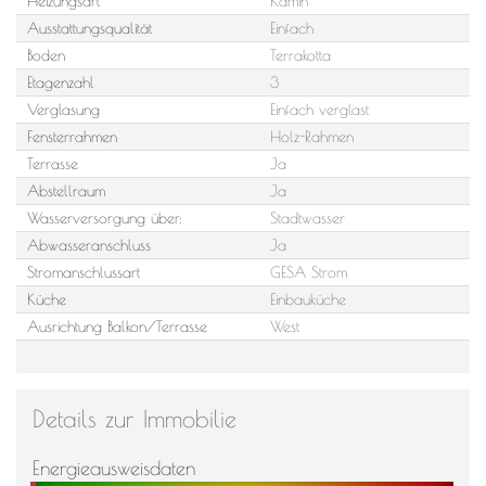
Heizungsart
Kamin
Ausstattungsqualität
Einfach
Boden
Terrakotta
Etagenzahl
3
Verglasung
Einfach verglast
Fensterrahmen
Holz-Rahmen
Terrasse
Ja
Abstellraum
Ja
Wasserversorgung über:
Stadtwasser
Abwasseranschluss
Ja
Stromanschlussart
GESA Strom
Küche
Einbauküche
Ausrichtung Balkon/Terrasse
West
Details zur Immobilie
Energieausweisdaten