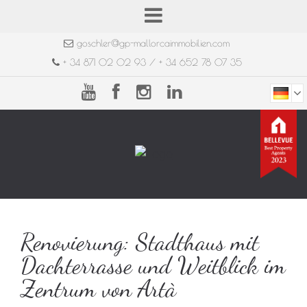
goschler@gp-mallorcaimmobilien.com
+ 34 871 02 02 93 / + 34 652 78 07 35
Renovierung: Stadthaus mit
Dachterrasse und Weitblick im
Zentrum von Artà