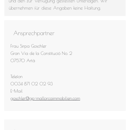
und den zur Verfügung gestellten Unterlagen. Wir
übernehmen für diese Angaben keine Haftung.
Ansprechpartner
Frau Sirpa Goschler
Gran Via de la Constitució No. 2
07570 Artà
Telefon
0034 871 02 02 93
E-Mail
goschler@gp-mallorcaimmobilien.com