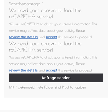
Sicherheitsabfrage *:
We need your consent to load the
reCAPTCHA service!
We use reCAPTCHA to check your entered information. This
service may collect data about your activity. Please
review the details
accept
and
the service to proceed.
We need your consent to load the
reCAPTCHA service!
We use reCAPTCHA to check your entered information. This
service may collect data about your activity. Please
review the details
accept
and
the service to proceed.
Anfrage senden
Mit * gekennzeichnete Felder sind Pflichtangaben