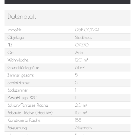
Datenblatt
ImmoNr
G&P_001294
Objekttyp
Stadthaus
PLZ
07570
Ort
Arta
Wohnfläche
120 m²
Grundstücksgröße
61 m²
Zimmer gesamt
5
Schlafzimmer
3
Badezimmer
1
Anzahl sep. WC
1
Balkon/Terrasse Fläche
20 m²
Bebaute Fläche (Idealista)
155 m²
Konstruierte Fläche
155
Befeuerung
Alternativ