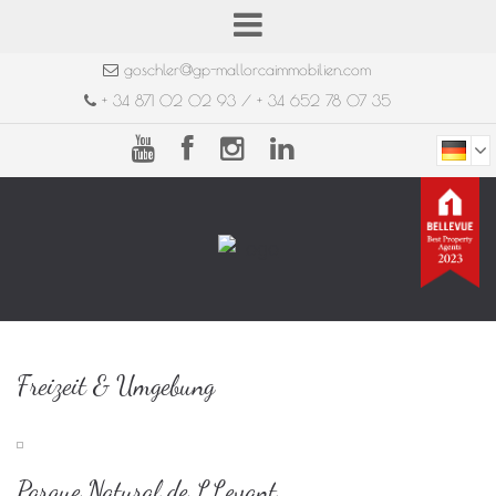
goschler@gp-mallorcaimmobilien.com
+ 34 871 02 02 93 / + 34 652 78 07 35
Freizeit & Umgebung
Parque Natural de LLevant