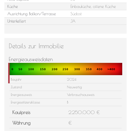
Küche
Einbauküche, offene Küche
Ausrichtung Balkon/Terrasse
Südost
Unterkellert
JA
Details zur Immobilie
Energieausweisdaten
Baujahr
2024
Zustand
Neuwertig
Energieausweis
Verbrauchsausweis
Energieeffizienzklasse
B
Kaufpreis
2.250.000 €
Währung
€