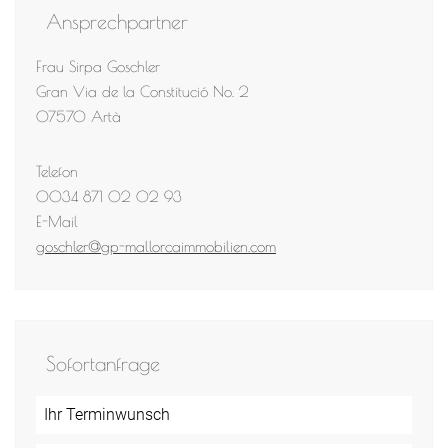
Ansprechpartner
Frau Sirpa Goschler
Gran Via de la Constitució No. 2
07570 Artà
Telefon
0034 871 02 02 93
E-Mail
goschler@gp-mallorcaimmobilien.com
Sofortanfrage