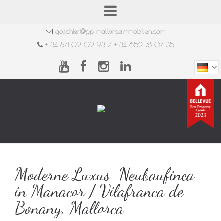
goschler@gp-mallorcaimmobilien.com
+ 34 871 02 02 93 / + 34 652 78 07 35
Moderne Luxus-Neubaufinca
in Manacor / Vilafranca de
Bonany, Mallorca