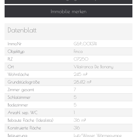
Immobilie merken
Datenblatt
ImmoNr
G&P_001374
Objekttyp
Finca
PLZ
07250
Ort
Vilafranca De Bonany
Wohnfläche
245 m²
Grundstücksgröße
28.412 m²
Zimmer gesamt
7
Schlafzimmer
5
Badezimmer
5
Anzahl sep. WC
1
Bebaute Fläche (Idealista)
316 m²
Konstruierte Fläche
316
Befeuerung
Luft/Wasser Wärmepumpe