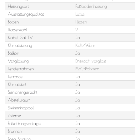
Heizungsart
Fußbodenheizung
Ausstattungsqualität
Luxus
Boden
Fliesen
Etagenzahl
2
Kabel Sat TV
Ja
Klimatisierung
Kalt/Warm
Balkon
Ja
Verglasung
Dreifach verglast
Fensterrahmen
PVC-Rahmen
Terrasse
Ja
Klimatisiert
Ja
Seniorengerecht
Ja
Abstellraum
Ja
Swimmingpool
Ja
Zisterne
Ja
Entkalkungsanlage
Ja
Brunnen
Ja
Fosa Septica
Ja