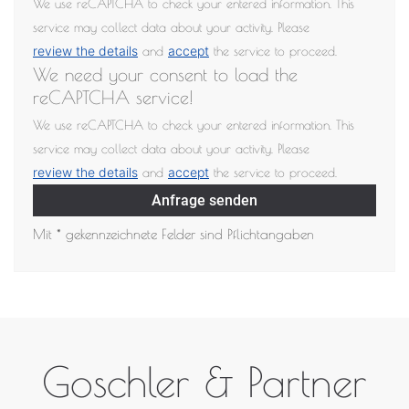
We use reCAPTCHA to check your entered information. This
service may collect data about your activity. Please
review the details
accept
and
the service to proceed.
We need your consent to load the
reCAPTCHA service!
We use reCAPTCHA to check your entered information. This
service may collect data about your activity. Please
review the details
accept
and
the service to proceed.
Anfrage senden
Mit * gekennzeichnete Felder sind Pflichtangaben
Goschler & Partner